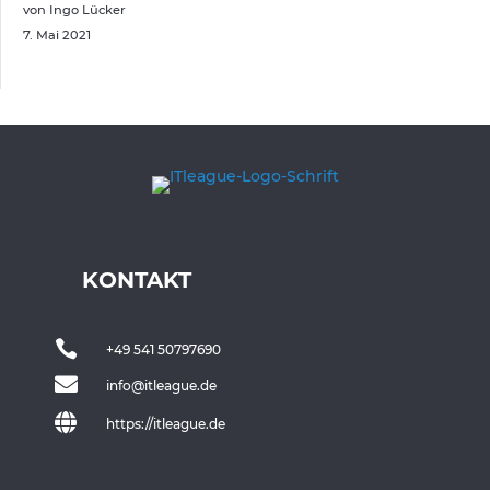
von Ingo Lücker
7. Mai 2021
KONTAKT

+49 541 50797690

info@itleague.de

https://itleague.de