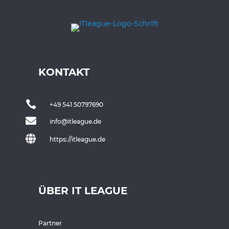
KONTAKT

+49 541 50797690

info@itleague.de

https://itleague.de
ÜBER IT LEAGUE
Partner