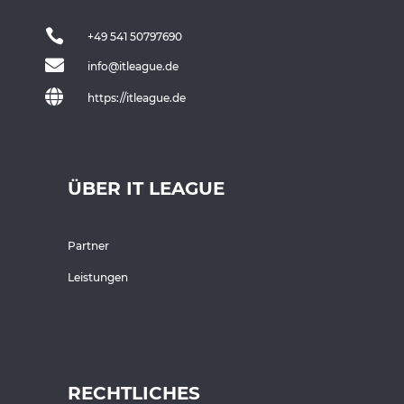

+49 541 50797690

info@itleague.de

https://itleague.de
ÜBER IT LEAGUE
Partner
Leistungen
RECHTLICHES