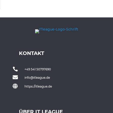
KONTAKT

+49 541 50797690

info@itleague.de

https://itleague.de
ÜBER IT LEAGUE