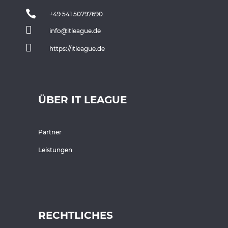

+49 541 50797690

info@itleague.de

https://itleague.de
ÜBER IT LEAGUE
Partner
Leistungen
RECHTLICHES