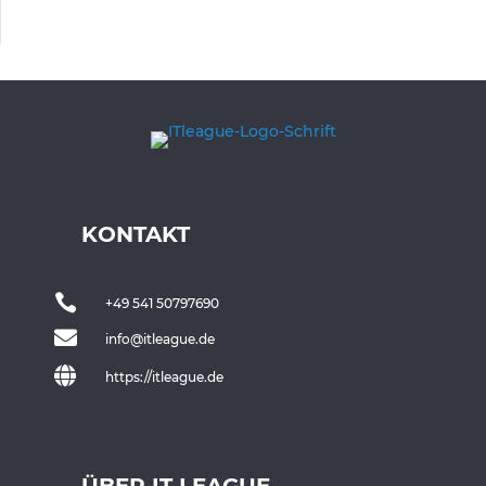
KONTAKT

+49 541 50797690

info@itleague.de

https://itleague.de