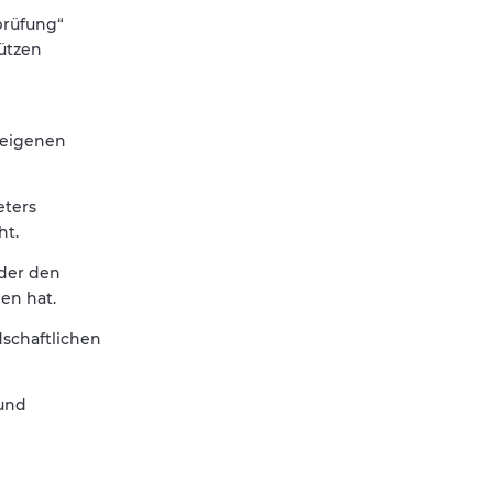
prüfung“
ützen
 eigenen
eters
ht.
 der den
en hat.
dschaftlichen
 und