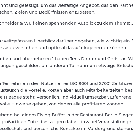
t und gefestigt, um das vielfältige Angebot, das den Partn
schen, Zielen und Bedürfnissen anzupassen.
Schneider & Wulf einen spannenden Ausblick zu dem Thema: 
weitgefassten Überblick darüber gegeben, wie wichtig ein B
esse zu verstehen und optimal darauf eingehen zu können.
geben und übernehmen.“ haben Jens Dimter und Christian W
rungen geschildert um anderen Teilnehmern etwaige Entsc
eilnehmern den Nutzen einer ISO 9001 und 27001 Zertifizieru
stausch die Vorteile, Kosten aber auch Mitarbeiterzeiten be
ITleague steht: Persönlich, individuell umsetzbar. Erfahrene 
lle Hinweise geben, von denen alle profitieren können.
Abend bei einem Flying Buffet in der Restaurant Bar in Siege
oßartigen Fotos bestätigen dabei, dass bei Veranstaltunge
esellschaft und persönliche Kontakte im Vordergrund stehen.