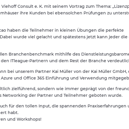
 Viehoff Consult e. K. mit seinem Vortrag zum Thema: „Lizenz
temhäuser ihre Kunden bei ebensolchen Prüfungen zu unterst
ao haben die Teilnehmer in kleinen Übungen die perfekte
abei wurde viel gelacht und spätestens jetzt kann jeder die
ellen Branchenbenchmark mithilfe des Dienstleistungsbarom
 den ITleague-Partnern und dem Rest der Branche verdeutlic
nn bei unserem Partner Kai Müller von der Kai Müller GmbH,
t Azure und Office 365 Einführung und Verwendung mitgegeb
ltlich zielführend, sondern wie immer geprägt von der freun
as Networking der Partner und Teilnehmer geboten wurde.
uch für den tollen Input, die spannenden Praxiserfahrungen
ert habt.
ren und Workshops!