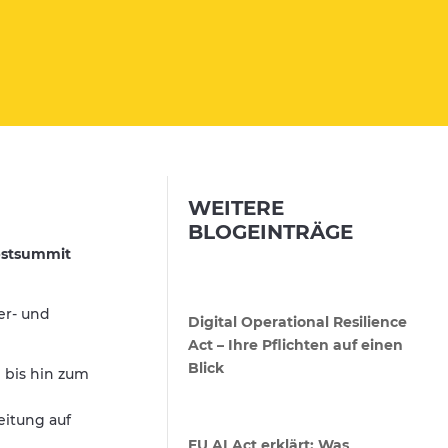
WEITERE
BLOGEINTRÄGE
bstsummit
er- und
Digital Operational Resilience
Act – Ihre Pflichten auf einen
Blick
 bis hin zum
eitung auf
EU AI Act erklärt: Was