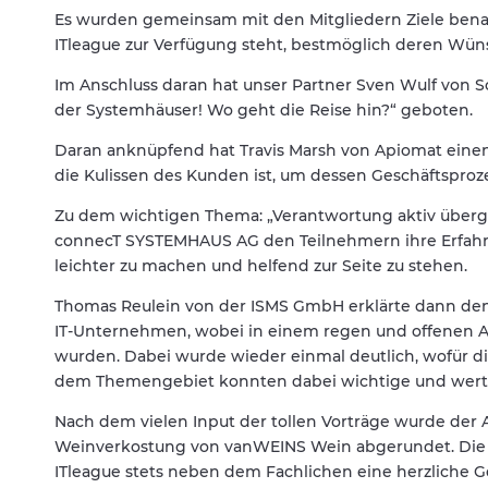
Es wurden gemeinsam mit den Mitgliedern Ziele benann
ITleague zur Verfügung steht, bestmöglich deren Wün
Im Anschluss daran hat unser Partner Sven Wulf von 
der Systemhäuser! Wo geht die Reise hin?“ geboten.
Daran anknüpfend hat Travis Marsh von Apiomat einen 
die Kulissen des Kunden ist, um dessen Geschäftsproz
Zu dem wichtigen Thema: „Verantwortung aktiv über
connecT SYSTEMHAUS AG den Teilnehmern ihre Erfah
leichter zu machen und helfend zur Seite zu stehen.
Thomas Reulein von der ISMS GmbH erklärte dann den T
IT-Unternehmen, wobei in einem regen und offenen Au
wurden. Dabei wurde wieder einmal deutlich, wofür die 
dem Themengebiet konnten dabei wichtige und wertvo
Nach dem vielen Input der tollen Vorträge wurde der 
Weinverkostung von vanWEINS Wein abgerundet. Die gr
ITleague stets neben dem Fachlichen eine herzliche G