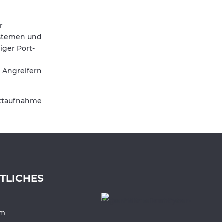
r
Systemen und
ger Port-
n Angreifern
aktaufnahme
TLICHES
um