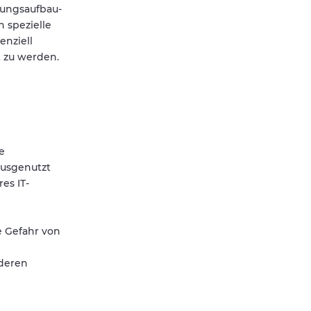
dungsaufbau-
 spezielle
enziell
t zu werden.
e
ausgenutzt
es IT-
e Gefahr von
nderen