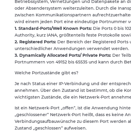
Betriebssystem, Vernetzungen und Datenpakete an di
oder Absendersystem weiterzuleiten. Durch die Inans
zwischen Kommunikationspartnern aufrechtzuerhalten
wird einem jeden Port eine eindeutige Portnummer von 
1. Standard-Ports/Well Known Ports:
Die Ports 0 bis 10
Authority, kurz IANA, größtenteils feste Protokolle so
2. Registered Ports:
Der Bereich der Registered Ports 
unterschiedlicher Anwendungen verwendet werden.
3. Dynamically Allocated Ports/ Private Ports:
Der Teilb
Portnummern von 49152 bis 65535 und kann durch Bet
Welche Portzustände gibt es?
Je nach Status einer IP-Verbindung und der entspr
annehmen. Über den Zustand ist bestimmt, ob die Ko
wichtigsten Zustände, die ein Netzwerk-Port annehmen 
Ist ein Netzwerk-Port „offen“, ist die Anwendung hi
„geschlossener“ Netzwerk-Port heißt, dass es keine An
Verbindungsaufbauwünsche zu diesem Port werden akt
Zustand „geschlossen“ aufweisen.