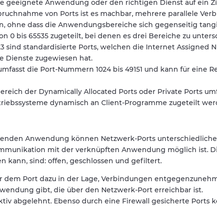
e geeignete Anwendung oder den richtigen Dienst auf ein Z
pruchnahme von Ports ist es machbar, mehrere parallele Ve
, ohne dass die Anwendungsbereiche sich gegenseitig tangi
0 bis 65535 zugeteilt, bei denen es drei Bereiche zu untersc
23 sind standardisierte Ports, welchen die Internet Assigned
wie Dienste zugewiesen hat.
umfasst die Port-Nummern 1024 bis 49151 und kann für eine R
ereich der Dynamically Allocated Ports oder Private Ports umf
riebssysteme dynamisch an Client-Programme zugeteilt wer
echenden Anwendung können Netzwerk-Ports unterschiedlich
mmunikation mit der verknüpften Anwendung möglich ist. Di
kann, sind: offen, geschlossen und gefiltert.
nter dem Port dazu in der Lage, Verbindungen entgegenzunehm
wendung gibt, die über den Netzwerk-Port erreichbar ist.
iv abgelehnt. Ebenso durch eine Firewall gesicherte Ports