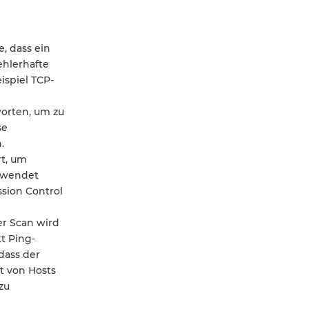
, dass ein
ehlerhafte
ispiel TCP-
worten, um zu
se
.
rt, um
erwendet
ssion Control
er Scan wird
t Ping-
dass der
it von Hosts
zu