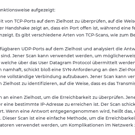
nktionsweise aufgezeigt:
t von TCP-Ports auf dem Zielhost zu überprüfen, auf die Weise
 Handshake zeigt an, dass ein Port offen ist, während eine f
eigt. Es gibt verschiedene Arten von TCP-Scans, wie zum Be
rfügbaren UDP-Ports auf dem Zielhost und analysiert die Ant
n sind. Jener Scan kann verwendet werden, um möglicherwei
 welche über das User Datagram Protocol übermittelt werden
an namhaft, schickt bloß eine SYN-Anforderung an den Ziel-Po
 eine vollständige Verbindung aufzubauen. Jener Scan kann v
ielhost zu identifizieren, auf die Weise, dass es das Transmi
an einen Zielhost, um die Erreichbarkeit zu überprüfen. Jen
r eine bestimmte IP-Adresse zu erreichen ist. Der Scan schick
ort. Wenn eine Antwort entgegengenommen wird, heißt das, 
bar. Dieser Scan ist eine einfache Methode, um die Erreichbarke
tratoren verwendet werden, um Komplikationen im Netzwerk 