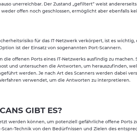
uso unerreichbar. Der Zustand „gefiltert“ weist andererseits 
st weder offen noch geschlossen, ermöglicht aber ebenfalls k
herheitsrisiko für das IT-Netzwerk verkörpert, ist es wichtig,
 Option ist der Einsatz von sogenannten Port-Scannern.
 die offenen Ports eines IT-Netzwerks ausfindig zu machen. 
lhost und untersuchen die Antworten, um herauszufinden, wel
chgeführt werden. Je nach Art des Scanners werden dabei ve
Verfahren verwendet, um die Antworten zu interpretieren.
CANS GIBT ES?
etzt werden können, um potenziell gefährliche offene Ports z
ort-Scan-Technik von den Bedürfnissen und Zielen des entspr