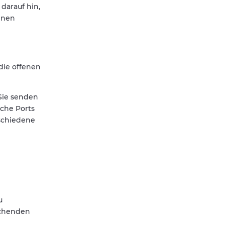
darauf hin,
einen
 die offenen
Sie senden
che Ports
rschiedene
u
echenden