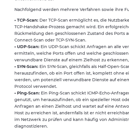
Nachfolgend werden mehrere Verfahren sowie ihre Fu
• TCP-Scan:
Der TCP-Scan ermöglicht es, die Nutzbarkei
TCP-Handshake-Prozess gemacht wird. Ein erfolgreicher
Rückmeldung den geschlossenen Zustand des Ports anz
Connect-Scan oder TCP-SYN-Scan.
• UDP-Scan:
Ein UDP-Scan schickt Anfragen an alle ve
ermitteln, welche Ports offen und welche geschlosse
verwundbare Dienste auf einem Zielhost zu erkennen,
• SYN-Scan:
Ein SYN-Scan, gleichfalls als Half-Open-Sc
herauszufinden, ob ein Port offen ist, komplett ohne
werden, um potenziell verwundbare Dienste auf einem Z
Protocol verwendet.
• Ping-Scan:
Ein Ping-Scan schickt ICMP-Echo-Anfragen 
genutzt, um herauszufinden, ob ein spezieller Host ode
Anfragen an einen Zielhost und wartet auf eine Antw
Host zu erreichen ist, andernfalls ist er nicht erreich
im Netzwerk zu prüfen und kann häufig von Adminis
diagnostizieren.