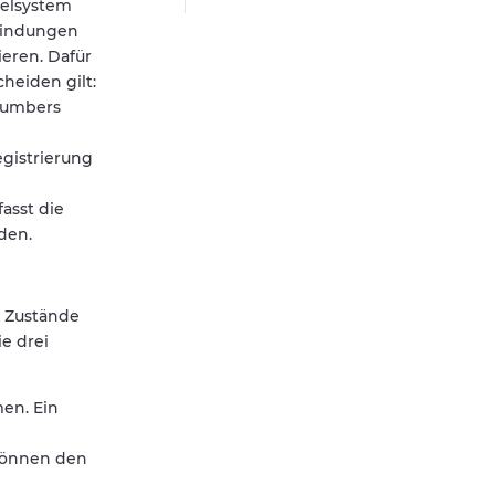
ielsystem
rbindungen
eren. Dafür
heiden gilt:
 Numbers
egistrierung
asst die
den.
e Zustände
e drei
en. Ein
 können den