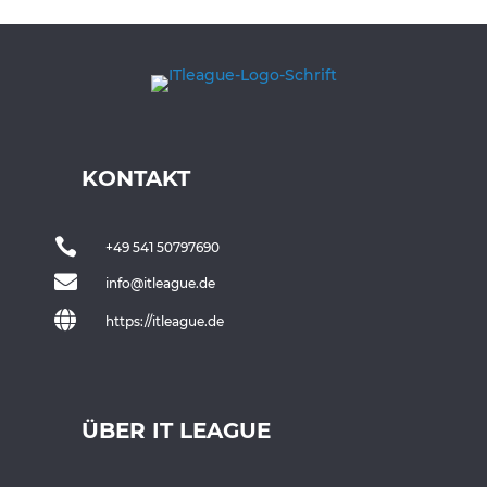
KONTAKT

+49 541 50797690

info@itleague.de

https://itleague.de
ÜBER IT LEAGUE